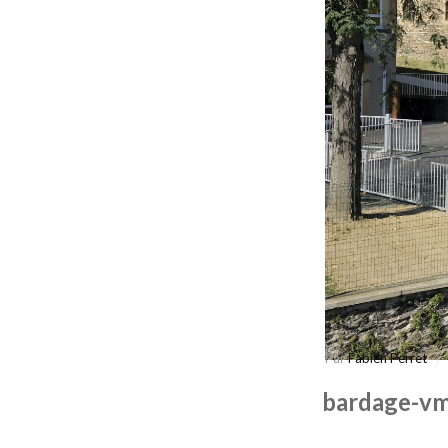
Par
Fabien Perret
bardage-vm