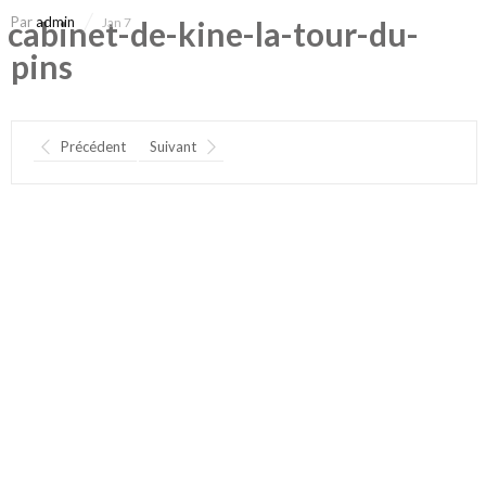
Par
admin
cabinet-de-kine-la-tour-du-
Jan 7
pins
Précédent
Suivant