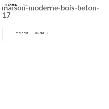
Par
admin
maison-moderne-bois-beton-
Nov 5
17
Précédent
Suivant