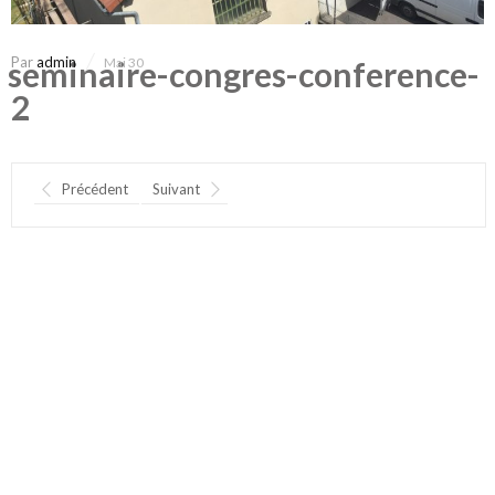
Par
admin
seminaire-congres-conference-
Mai 30
2
Précédent
Suivant