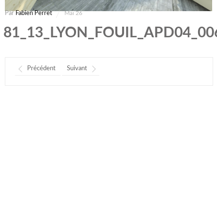
Par
Fabien Perret
Mai 26
81_13_LYON_FOUIL_APD04_00
Précédent
Suivant