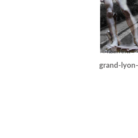
Par
Fabien Perret
grand-lyon-