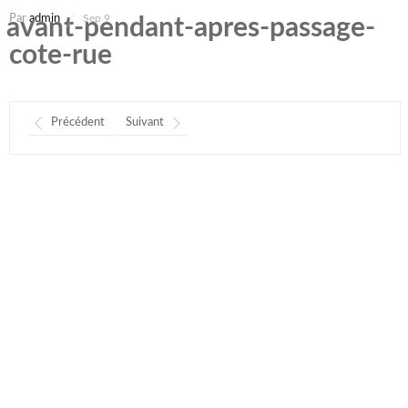
Par
admin
Sep 9
avant-pendant-apres-passage-
cote-rue
Précédent
Suivant