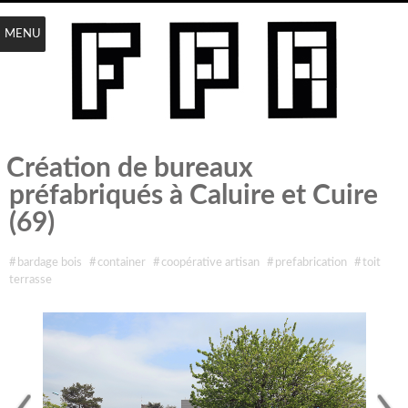
MENU
Création de bureaux
préfabriqués à Caluire et Cuire
(69)
étiqueté avec
#
bardage bois
#
container
#
coopérative artisan
#
prefabrication
#
toit
terrasse