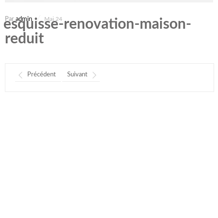
Par
admin
Mai 24
esquisse-renovation-maison-
reduit
Précédent
Suivant