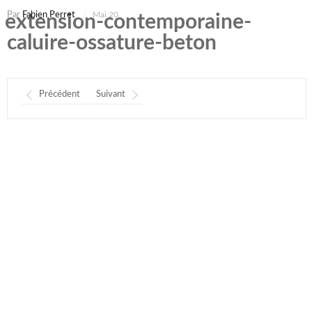
Par
Fabien Perret
Mai 20
extension-contemporaine-
caluire-ossature-beton
Précédent
Suivant