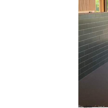
Par
admin
Jan 6