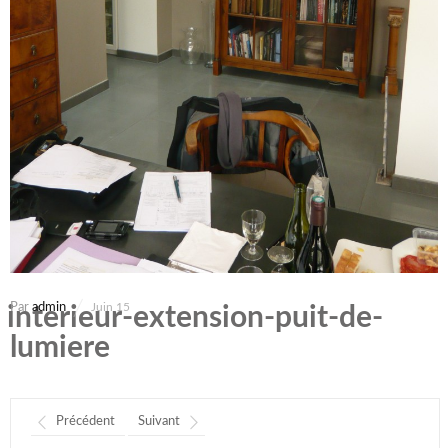
Par
admin
Juin 15
interieur-extension-puit-de-
lumiere
Précédent
Suivant