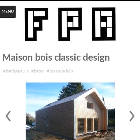
MENU
Maison bois classic design
étiqueté avec
#
bardage tuile
#
béton
#
ossature bois