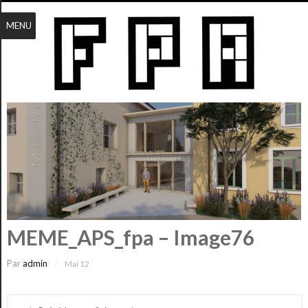
MENU
MEME_APS_fpa – Image76
Par
admin
Mai 12