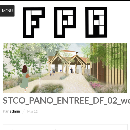
MENU
STCO_PANO_ENTREE_DF_02_w
Par
admin
Mai 12