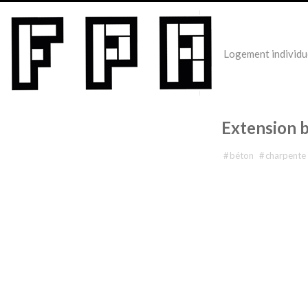
Logement individu
Extension 
étiqueté avec
#
béton
#
charpente 