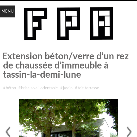
MENU
Extension béton/verre d’un rez
de chaussée d’immeuble à
tassin-la-demi-lune
étiqueté avec
#
béton
#
brise soleil orientable
#
jardin
#
toit terrasse